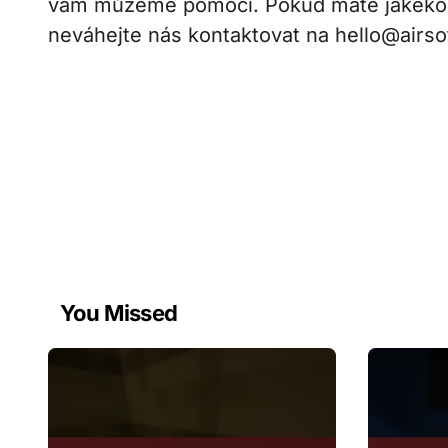
vám můžeme pomoci. Pokud máte jakékol
neváhejte nás kontaktovat na
hello@airso
You Missed