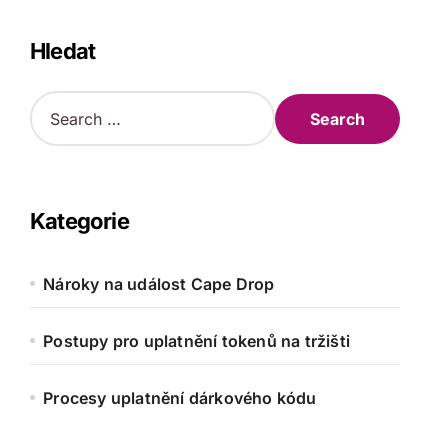
Hledat
S
e
a
r
c
h
Kategorie
f
o
r
Nároky na událost Cape Drop
:
Postupy pro uplatnění tokenů na tržišti
Procesy uplatnění dárkového kódu