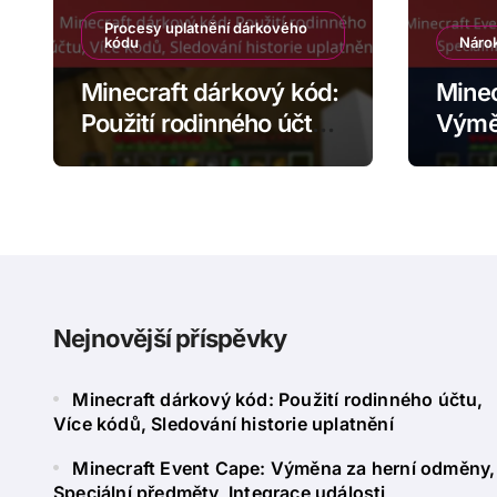
Procesy uplatnění dárkového
kódu
Nárok
Minecraft dárkový kód:
Minec
Použití rodinného účtu,
Výmě
Více kódů, Sledování
odměn
historie uplatnění
předm
událo
Nejnovější příspěvky
Minecraft dárkový kód: Použití rodinného účtu,
Více kódů, Sledování historie uplatnění
Minecraft Event Cape: Výměna za herní odměny,
Speciální předměty, Integrace události