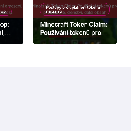
Postupy pro uplatnění tokenů
rop
na tržišti
op:
Minecraft Token Claim:
í,
Používání tokenů pro
ia
předplatné, členství,
další obsah