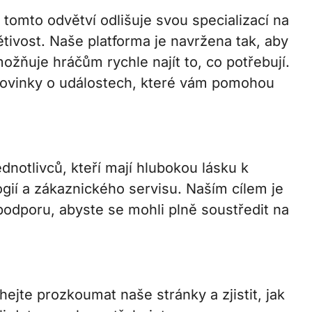
v tomto odvětví odlišuje svou specializací na
tivost. Naše platforma je navržena tak, aby
možňuje hráčům rychle najít to, co potřebují.
 novinky o událostech, které vám pomohou
ednotlivců, kteří mají hlubokou lásku k
ogií a zákaznického servisu. Naším cílem je
odporu, abyste se mohli plně soustředit na
hejte prozkoumat naše stránky a zjistit, jak