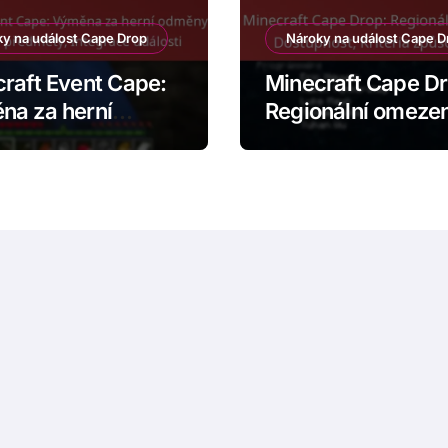
y na událost Cape Drop
Nároky na událost Cape D
raft Event Cape:
Minecraft Cape Dr
na za herní
Regionální omezen
y, Speciální
Dostupnost, Kritér
ěty, Integrace
způsobilosti
sti