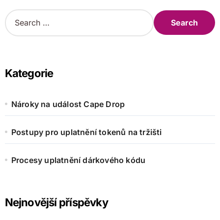
S
e
a
r
c
h
Kategorie
f
o
r
Nároky na událost Cape Drop
:
Postupy pro uplatnění tokenů na tržišti
Procesy uplatnění dárkového kódu
Nejnovější příspěvky