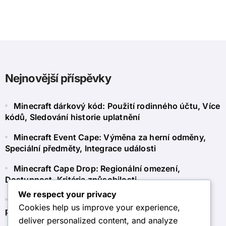
Nejnovější příspěvky
Minecraft dárkový kód: Použití rodinného účtu, Více
kódů, Sledování historie uplatnění
Minecraft Event Cape: Výměna za herní odměny,
Speciální předměty, Integrace události
Minecraft Cape Drop: Regionální omezení,
Dostupnost, Kritéria způsobilosti
We respect your privacy
Minecraft Token Claim: Používání tokenů pro
Cookies help us improve your experience,
předplatné, členství, další obsah
deliver personalized content, and analyze