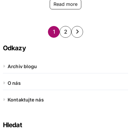
Read more
Posts
1
2
pagination
Odkazy
Archiv blogu
O nás
Kontaktujte nás
Hledat