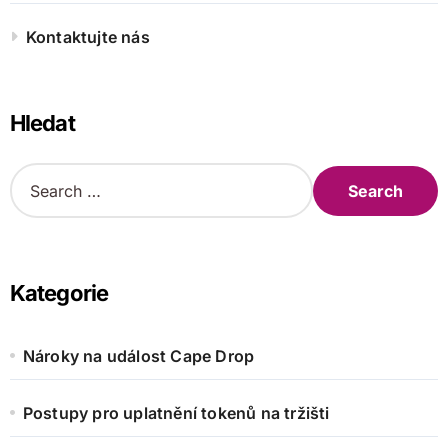
Kontaktujte nás
Hledat
S
e
a
r
c
h
Kategorie
f
o
r
Nároky na událost Cape Drop
:
Postupy pro uplatnění tokenů na tržišti