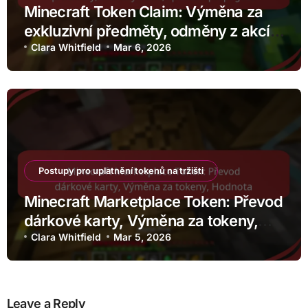
Minecraft Token Claim: Výměna za
exkluzivní předměty, odměny z akcí,
speciální propagace
Clara Whitfield
Mar 6, 2026
Postupy pro uplatnění tokenů na tržišti
Minecraft Marketplace Token: Převod
dárkové karty, Výměna za tokeny,
Hodnota
Clara Whitfield
Mar 5, 2026
Leave a Reply