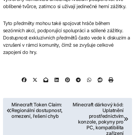
oblíbené tvůrce, zatímco si užívají jedinečné herní zážitky.
Tyto předměty mohou také spojovat hráče během
sezónních akcí, podporující spolupráci a sdílené zážitky.
Dostupnost exkluzivních předmětů často vede k diskuzím a
vzrušení v rámci komunity, čímž se zvyšuje celkové
zapojení do hry.
Post
Minecraft Token Claim:
Minecraft dárkový kód:
Regionální dostupnost,
Uplatnění
navigation
omezení, řešení chyb
prostřednictvím
konzole, pokyny pro
PC, kompatibilita
zařízení