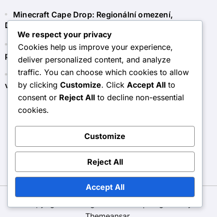
Minecraft Cape Drop: Regionální omezení,
Dostupnost, Kritéria způsobilosti
We respect your privacy
Minecraft Token Claim: Používání tokenů pro
Cookies help us improve your experience,
předplatné, členství, další obsah
deliver personalized content, and analyze
traffic. You can choose which cookies to allow
Minecraft Dárková karta: Zásady vracení, Proces
by clicking
Customize
. Click
Accept All
to
vrácení, Zákaznický servis
consent or
Reject All
to decline non-essential
cookies.
airsoft-portal.cz
Customize
Reject All
Accept All
Copyright © All rights reserved
|
BlogData
by
Themeansar
.