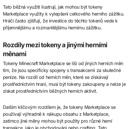
Tato běžná využití ilustrují, jak mohou být tokeny
Marketplace využity k vylepšení celkového herního zážitku.
Hráči často zjišťují, že investice do těchto tokenů vede k
příjemnějšímu a rozmanitějšímu hernímu zážitku.
Rozdíly mezi tokeny a jinými herními
měnami
Tokeny Minecraft Marketplace se liší od jiných herních měn
tím, že jsou specificky spojeny s transakcemi za skutečné
peníze. Na rozdíl od herních měn, které se získávají
prostřednictvím hraní, musí být tokeny zakoupeny a nelze je
získat prostřednictvím běžných herních aktivit.
Dalším klíčovým rozdílem je, že tokeny Marketplace se
používají výhradně k nákupu obsahu z Marketplace,
zatímco jiné měny mohou být použity pro různé herní
transakce, jako je obchodování nebo crafting. Tato