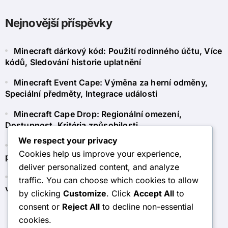
Nejnovější příspěvky
Minecraft dárkový kód: Použití rodinného účtu, Více
kódů, Sledování historie uplatnění
Minecraft Event Cape: Výměna za herní odměny,
Speciální předměty, Integrace události
Minecraft Cape Drop: Regionální omezení,
Dostupnost, Kritéria způsobilosti
We respect your privacy
Minecraft Token Claim: Používání tokenů pro
Cookies help us improve your experience,
předplatné, členství, další obsah
deliver personalized content, and analyze
Minecraft Dárková karta: Zásady vracení, Proces
traffic. You can choose which cookies to allow
vrácení, Zákaznický servis
by clicking
Customize
. Click
Accept All
to
consent or
Reject All
to decline non-essential
cookies.