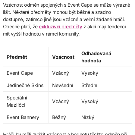
Vzácnost odměn spojených s Event Cape se může výrazně
lišit. Některé předměty mohou být běžné a snadno
dostupné, zatímco jiné jsou vzácné a velmi žádané hráči.
Obecně platí, že
exkluzivní předměty
z akcí mají tendenci
mít vyšší hodnotu v rámci komunity.
Odhadovaná
Předmět
Vzácnost
hodnota
Event Cape
Vzácný
Vysoký
Jedinečné Skins
Nevšední
Střední
Speciální
Vzácný
Vysoký
Mazlíčci
Event Bannery
Běžný
Nízký
Hráči by měli zvážit vzácnost a hodnotu těchto odměn při