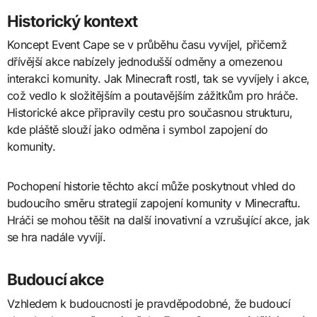
Historický kontext
Koncept Event Cape se v průběhu času vyvíjel, přičemž
dřívější akce nabízely jednodušší odměny a omezenou
interakci komunity. Jak Minecraft rostl, tak se vyvíjely i akce,
což vedlo k složitějším a poutavějším zážitkům pro hráče.
Historické akce připravily cestu pro současnou strukturu,
kde pláště slouží jako odměna i symbol zapojení do
komunity.
Pochopení historie těchto akcí může poskytnout vhled do
budoucího směru strategií zapojení komunity v Minecraftu.
Hráči se mohou těšit na další inovativní a vzrušující akce, jak
se hra nadále vyvíjí.
Budoucí akce
Vzhledem k budoucnosti je pravděpodobné, že budoucí