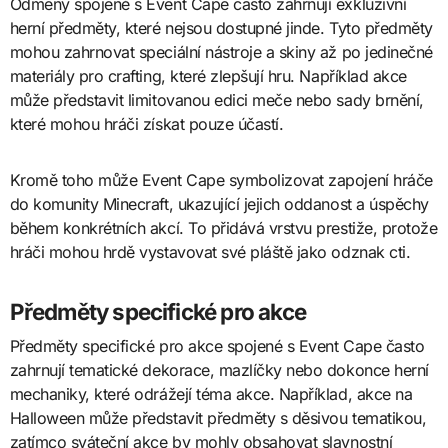
Odměny spojené s Event Cape často zahrnují exkluzivní
herní předměty, které nejsou dostupné jinde. Tyto předměty
mohou zahrnovat speciální nástroje a skiny až po jedinečné
materiály pro crafting, které zlepšují hru. Například akce
může představit limitovanou edici meče nebo sady brnění,
které mohou hráči získat pouze účastí.
Kromě toho může Event Cape symbolizovat zapojení hráče
do komunity Minecraft, ukazující jejich oddanost a úspěchy
během konkrétních akcí. To přidává vrstvu prestiže, protože
hráči mohou hrdě vystavovat své pláště jako odznak cti.
Předměty specifické pro akce
Předměty specifické pro akce spojené s Event Cape často
zahrnují tematické dekorace, mazlíčky nebo dokonce herní
mechaniky, které odrážejí téma akce. Například, akce na
Halloween může představit předměty s děsivou tematikou,
zatímco sváteční akce by mohly obsahovat slavnostní