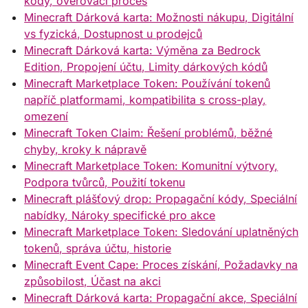
kódy, ověřovací proces
Minecraft Dárková karta: Možnosti nákupu, Digitální
vs fyzická, Dostupnost u prodejců
Minecraft Dárková karta: Výměna za Bedrock
Edition, Propojení účtu, Limity dárkových kódů
Minecraft Marketplace Token: Používání tokenů
napříč platformami, kompatibilita s cross-play,
omezení
Minecraft Token Claim: Řešení problémů, běžné
chyby, kroky k nápravě
Minecraft Marketplace Token: Komunitní výtvory,
Podpora tvůrců, Použití tokenu
Minecraft plášťový drop: Propagační kódy, Speciální
nabídky, Nároky specifické pro akce
Minecraft Marketplace Token: Sledování uplatněných
tokenů, správa účtu, historie
Minecraft Event Cape: Proces získání, Požadavky na
způsobilost, Účast na akci
Minecraft Dárková karta: Propagační akce, Speciální