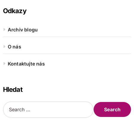
Odkazy
Archiv blogu
O nás
Kontaktujte nás
Hledat
S
e
a
r
c