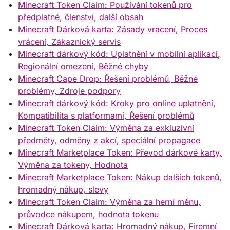
Minecraft Token Claim: Používání tokenů pro
předplatné, členství, další obsah
Minecraft Dárková karta: Zásady vracení, Proces
vrácení, Zákaznický servis
Minecraft dárkový kód: Uplatnění v mobilní aplikaci,
Regionální omezení, Běžné chyby
Minecraft Cape Drop: Řešení problémů, Běžné
problémy, Zdroje podpory
Minecraft dárkový kód: Kroky pro online uplatnění,
Kompatibilita s platformami, Řešení problémů
Minecraft Token Claim: Výměna za exkluzivní
předměty, odměny z akcí, speciální propagace
Minecraft Marketplace Token: Převod dárkové karty,
Výměna za tokeny, Hodnota
Minecraft Marketplace Token: Nákup dalších tokenů,
hromadný nákup, slevy
Minecraft Token Claim: Výměna za herní měnu,
průvodce nákupem, hodnota tokenu
Minecraft Dárková karta: Hromadný nákup, Firemní