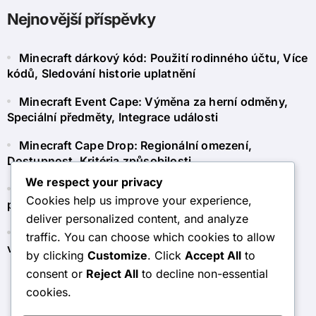
Nejnovější příspěvky
Minecraft dárkový kód: Použití rodinného účtu, Více
kódů, Sledování historie uplatnění
Minecraft Event Cape: Výměna za herní odměny,
Speciální předměty, Integrace události
Minecraft Cape Drop: Regionální omezení,
Dostupnost, Kritéria způsobilosti
We respect your privacy
Minecraft Token Claim: Používání tokenů pro
Cookies help us improve your experience,
předplatné, členství, další obsah
deliver personalized content, and analyze
Minecraft Dárková karta: Zásady vracení, Proces
traffic. You can choose which cookies to allow
vrácení, Zákaznický servis
by clicking
Customize
. Click
Accept All
to
consent or
Reject All
to decline non-essential
cookies.
airsoft-portal.cz