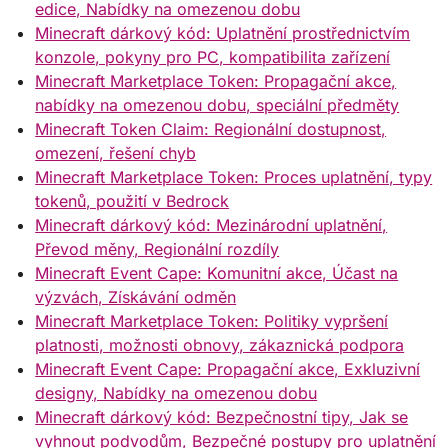
edice, Nabídky na omezenou dobu
Minecraft dárkový kód: Uplatnění prostřednictvím
konzole, pokyny pro PC, kompatibilita zařízení
Minecraft Marketplace Token: Propagační akce,
nabídky na omezenou dobu, speciální předměty
Minecraft Token Claim: Regionální dostupnost,
omezení, řešení chyb
Minecraft Marketplace Token: Proces uplatnění, typy
tokenů, použití v Bedrock
Minecraft dárkový kód: Mezinárodní uplatnění,
Převod měny, Regionální rozdíly
Minecraft Event Cape: Komunitní akce, Účast na
výzvách, Získávání odměn
Minecraft Marketplace Token: Politiky vypršení
platnosti, možnosti obnovy, zákaznická podpora
Minecraft Event Cape: Propagační akce, Exkluzivní
designy, Nabídky na omezenou dobu
Minecraft dárkový kód: Bezpečnostní tipy, Jak se
vyhnout podvodům, Bezpečné postupy pro uplatnění