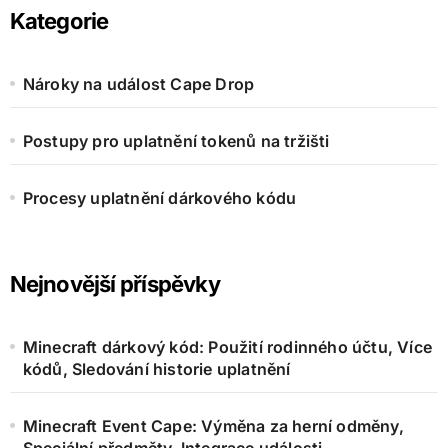
h
Kategorie
f
o
r
Nároky na událost Cape Drop
:
Postupy pro uplatnění tokenů na tržišti
Procesy uplatnění dárkového kódu
Nejnovější příspěvky
Minecraft dárkový kód: Použití rodinného účtu, Více
kódů, Sledování historie uplatnění
Minecraft Event Cape: Výměna za herní odměny,
Speciální předměty, Integrace události