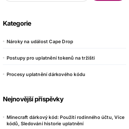
a
r
c
h
Kategorie
f
o
r
Nároky na událost Cape Drop
:
Postupy pro uplatnění tokenů na tržišti
Procesy uplatnění dárkového kódu
Nejnovější příspěvky
Minecraft dárkový kód: Použití rodinného účtu, Více
kódů, Sledování historie uplatnění