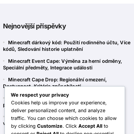
Nejnovější příspěvky
Minecraft dárkový kód: Použití rodinného účtu, Více
kódů, Sledování historie uplatnění
Minecraft Event Cape: Výměna za herní odměny,
Speciální předměty, Integrace události
Minecraft Cape Drop: Regionální omezení,
Dostupnost, Kritéria způsobilosti
We respect your privacy
Minecraft Token Claim: Používání tokenů pro
Cookies help us improve your experience,
předplatné, členství, další obsah
deliver personalized content, and analyze
Minecraft Dárková karta: Zásady vracení, Proces
traffic. You can choose which cookies to allow
vrácení, Zákaznický servis
by clicking
Customize
. Click
Accept All
to
consent or
Reject All
to decline non-essential