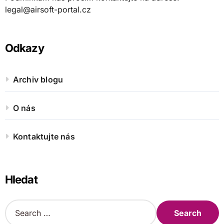
legal@airsoft-portal.cz
Odkazy
Archiv blogu
O nás
Kontaktujte nás
Hledat
S
e