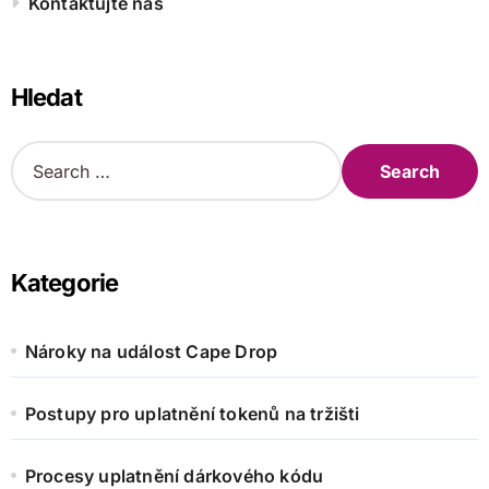
Kontaktujte nás
Hledat
S
e
a
r
c
h
Kategorie
f
o
r
Nároky na událost Cape Drop
:
Postupy pro uplatnění tokenů na tržišti
Procesy uplatnění dárkového kódu