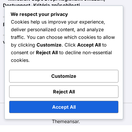
Dostupnost, Kritéria způsobilosti
We respect your privacy
Minecraft Token Claim: Používání tokenů pro
Cookies help us improve your experience,
předplatné, členství, další obsah
deliver personalized content, and analyze
Minecraft Dárková karta: Zásady vracení, Proces
traffic. You can choose which cookies to allow
vrácení, Zákaznický servis
by clicking
Customize
. Click
Accept All
to
consent or
Reject All
to decline non-essential
cookies.
airsoft-portal.cz
Customize
Reject All
Accept All
Copyright © All rights reserved
|
BlogData
by
Themeansar
.