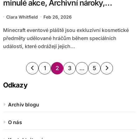
minulé akce, Archivní nároky,
Historické pláště
Clara Whitfield
Feb 26, 2026
Minecraft eventové pláště jsou exkluzivní kosmetické
předměty udělované hráčům během speciálních
událostí, které odrážejí jejich...
Posts
1
2
3
…
5
pagination
Odkazy
Archiv blogu
O nás