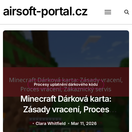
Skip
airsoft-portal.cz
to
content
u
Procesy uplatnění dárkového kódu
rta:
Minecraft dárkový kód: P
oces
rodinného účtu, Více k
ervis
Sledování historie uplat
Clara Whitfield
Mar 13, 2026